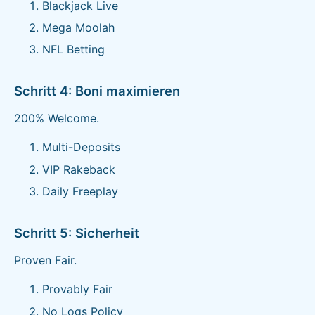
Blackjack Live
Mega Moolah
NFL Betting
Schritt 4: Boni maximieren
200% Welcome.
Multi-Deposits
VIP Rakeback
Daily Freeplay
Schritt 5: Sicherheit
Proven Fair.
Provably Fair
No Logs Policy