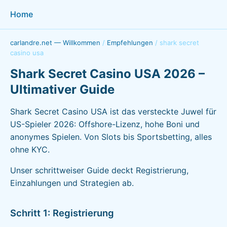
Home
carlandre.net — Willkommen
/
Empfehlungen
/
shark secret
casino usa
Shark Secret Casino USA 2026 –
Ultimativer Guide
Shark Secret Casino USA ist das versteckte Juwel für
US-Spieler 2026: Offshore-Lizenz, hohe Boni und
anonymes Spielen. Von Slots bis Sportsbetting, alles
ohne KYC.
Unser schrittweiser Guide deckt Registrierung,
Einzahlungen und Strategien ab.
Schritt 1: Registrierung