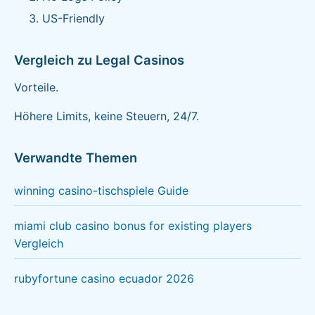
US-Friendly
Vergleich zu Legal Casinos
Vorteile.
Höhere Limits, keine Steuern, 24/7.
Verwandte Themen
winning casino-tischspiele Guide
miami club casino bonus for existing players
Vergleich
rubyfortune casino ecuador 2026