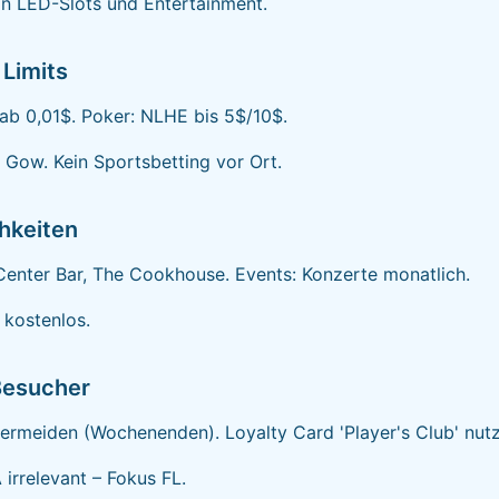
 in LED-Slots und Entertainment.
 Limits
 ab 0,01$. Poker: NLHE bis 5$/10$.
i Gow. Kein Sportsbetting vor Ort.
hkeiten
Center Bar, The Cookhouse. Events: Konzerte monatlich.
 kostenlos.
Besucher
ermeiden (Wochenenden). Loyalty Card 'Player's Club' nut
 irrelevant – Fokus FL.