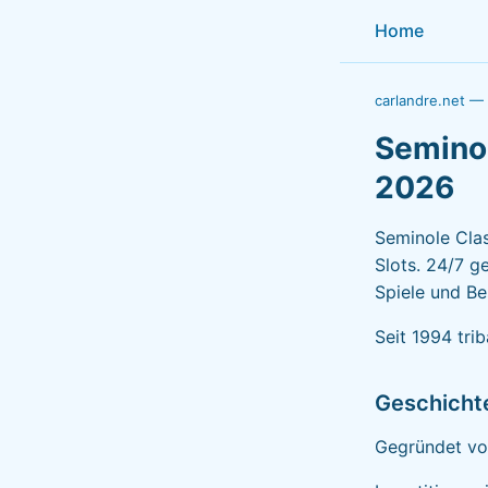
Home
carlandre.net —
Seminol
2026
Seminole Clas
Slots. 24/7 g
Spiele und Be
Seit 1994 tri
Geschicht
Gegründet vo