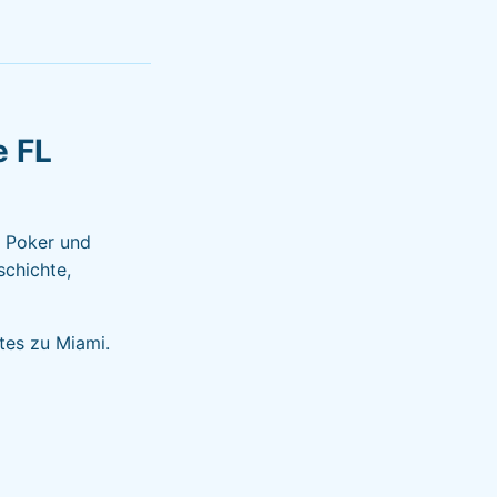
e FL
r Poker und
schichte,
stes zu Miami.