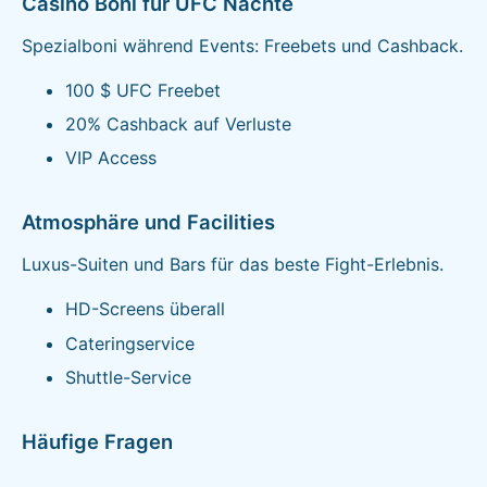
Casino Boni für UFC Nächte
Spezialboni während Events: Freebets und Cashback.
100 $ UFC Freebet
20% Cashback auf Verluste
VIP Access
Atmosphäre und Facilities
Luxus-Suiten und Bars für das beste Fight-Erlebnis.
HD-Screens überall
Cateringservice
Shuttle-Service
Häufige Fragen