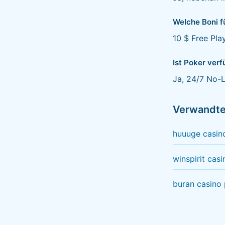
Welche Boni f
10 $ Free Pl
Ist Poker ver
Ja, 24/7 No-L
Verwandt
huuuge casin
winspirit cas
buran casino