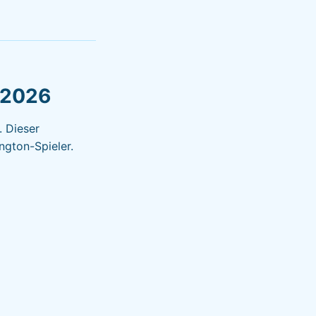
 2026
. Dieser
ngton-Spieler.