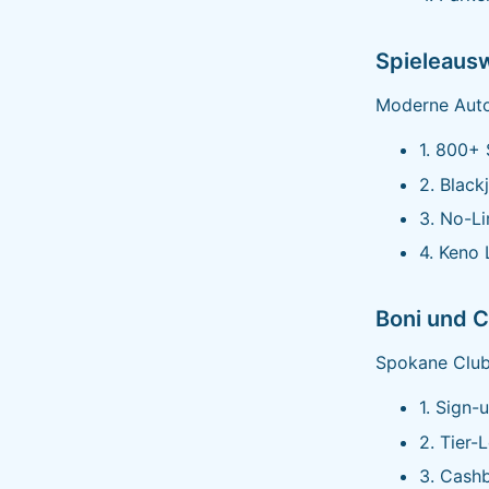
Spieleaus
Moderne Auto
1. 800+ 
2. Black
3. No-Li
4. Keno
Boni und C
Spokane Club 
1. Sign-
2. Tier-
3. Cash