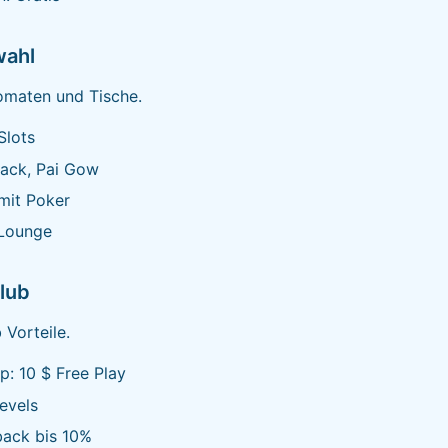
wahl
maten und Tische.
Slots
jack, Pai Gow
mit Poker
 Lounge
lub
Vorteile.
up: 10 $ Free Play
Levels
back bis 10%