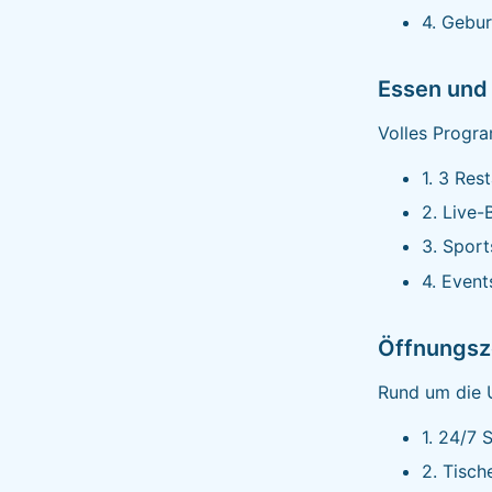
4. Gebur
Essen und
Volles Progr
1. 3 Res
2. Live-
3. Sport
4. Even
Öffnungsz
Rund um die 
1. 24/7 
2. Tisch