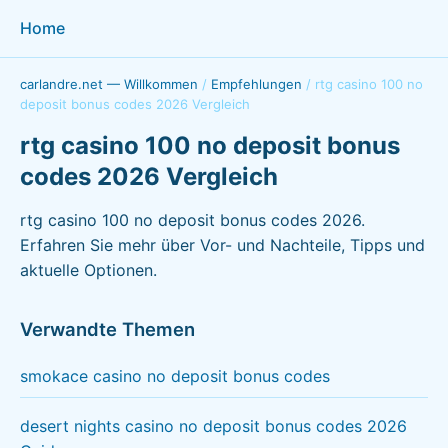
Home
carlandre.net — Willkommen
/
Empfehlungen
/
rtg casino 100 no
deposit bonus codes 2026 Vergleich
rtg casino 100 no deposit bonus
codes 2026 Vergleich
rtg casino 100 no deposit bonus codes 2026.
Erfahren Sie mehr über Vor- und Nachteile, Tipps und
aktuelle Optionen.
Verwandte Themen
smokace casino no deposit bonus codes
desert nights casino no deposit bonus codes 2026