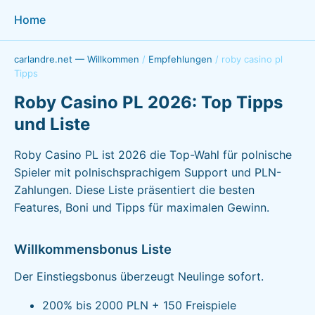
Home
carlandre.net — Willkommen
/
Empfehlungen
/
roby casino pl
Tipps
Roby Casino PL 2026: Top Tipps
und Liste
Roby Casino PL ist 2026 die Top-Wahl für polnische
Spieler mit polnischsprachigem Support und PLN-
Zahlungen. Diese Liste präsentiert die besten
Features, Boni und Tipps für maximalen Gewinn.
Willkommensbonus Liste
Der Einstiegsbonus überzeugt Neulinge sofort.
200% bis 2000 PLN + 150 Freispiele