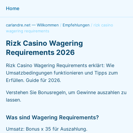
Home
carlandre.net — Willkommen
/
Empfehlungen
/
rizk casino
wagering requirements
Rizk Casino Wagering
Requirements 2026
Rizk Casino Wagering Requirements erklärt: Wie
Umsatzbedingungen funktionieren und Tipps zum
Erfüllen. Guide für 2026.
Verstehen Sie Bonusregeln, um Gewinne auszahlen zu
lassen.
Was sind Wagering Requirements?
Umsatz: Bonus x 35 für Auszahlung.