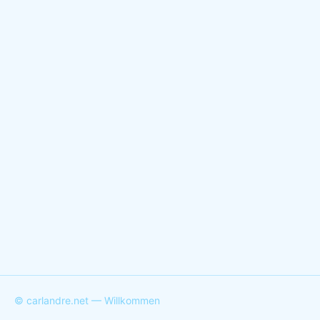
© carlandre.net — Willkommen