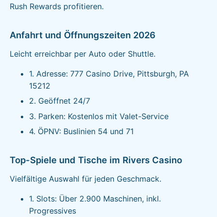
Rush Rewards profitieren.
Anfahrt und Öffnungszeiten 2026
Leicht erreichbar per Auto oder Shuttle.
1. Adresse: 777 Casino Drive, Pittsburgh, PA
15212
2. Geöffnet 24/7
3. Parken: Kostenlos mit Valet-Service
4. ÖPNV: Buslinien 54 und 71
Top-Spiele und Tische im Rivers Casino
Vielfältige Auswahl für jeden Geschmack.
1. Slots: Über 2.900 Maschinen, inkl.
Progressives