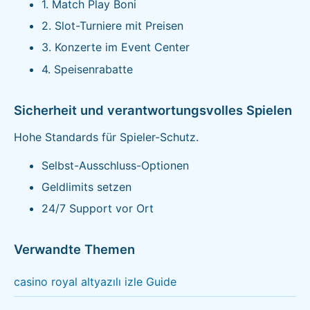
1. Match Play Boni
2. Slot-Turniere mit Preisen
3. Konzerte im Event Center
4. Speisenrabatte
Sicherheit und verantwortungsvolles Spielen
Hohe Standards für Spieler-Schutz.
Selbst-Ausschluss-Optionen
Geldlimits setzen
24/7 Support vor Ort
Verwandte Themen
casino royal altyazılı izle Guide