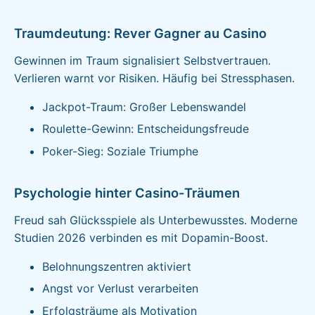
Traumdeutung: Rever Gagner au Casino
Gewinnen im Traum signalisiert Selbstvertrauen.
Verlieren warnt vor Risiken. Häufig bei Stressphasen.
Jackpot-Traum: Großer Lebenswandel
Roulette-Gewinn: Entscheidungsfreude
Poker-Sieg: Soziale Triumphe
Psychologie hinter Casino-Träumen
Freud sah Glücksspiele als Unterbewusstes. Moderne
Studien 2026 verbinden es mit Dopamin-Boost.
Belohnungszentren aktiviert
Angst vor Verlust verarbeiten
Erfolgsträume als Motivation