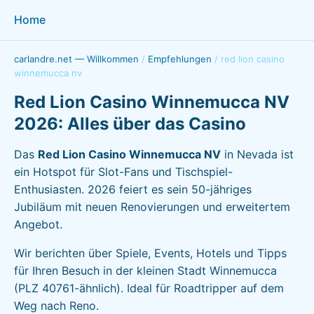
Home
carlandre.net — Willkommen
/
Empfehlungen
/
red lion casino
winnemucca nv
Red Lion Casino Winnemucca NV
2026: Alles über das Casino
Das
Red Lion Casino Winnemucca NV
in Nevada ist
ein Hotspot für Slot-Fans und Tischspiel-
Enthusiasten. 2026 feiert es sein 50-jähriges
Jubiläum mit neuen Renovierungen und erweitertem
Angebot.
Wir berichten über Spiele, Events, Hotels und Tipps
für Ihren Besuch in der kleinen Stadt Winnemucca
(PLZ 40761-ähnlich). Ideal für Roadtripper auf dem
Weg nach Reno.