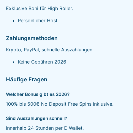
Exklusive Boni für High Roller.
Persönlicher Host
Zahlungsmethoden
Krypto, PayPal, schnelle Auszahlungen.
Keine Gebühren 2026
Häufige Fragen
Welcher Bonus gibt es 2026?
100% bis 500€ No Deposit Free Spins inklusive.
Sind Auszahlungen schnell?
Innerhalb 24 Stunden per E-Wallet.