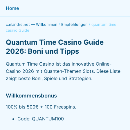
Home
carlandre.net — Willkommen
/
Empfehlungen
/
quantum time
casino Guide
Quantum Time Casino Guide
2026: Boni und Tipps
Quantum Time Casino ist das innovative Online-
Casino 2026 mit Quanten-Themen Slots. Diese Liste
zeigt beste Boni, Spiele und Strategien.
Willkommensbonus
100% bis 500€ + 100 Freespins.
Code: QUANTUM100