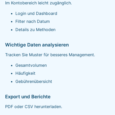
Im Kontobereich leicht zugänglich.
Login und Dashboard
Filter nach Datum
Details zu Methoden
Wichtige Daten analysieren
Tracken Sie Muster für besseres Management.
Gesamtvolumen
Häufigkeit
Gebührenübersicht
Export und Berichte
PDF oder CSV herunterladen.