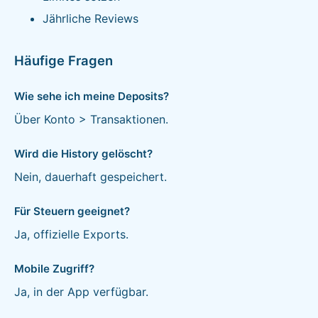
Jährliche Reviews
Häufige Fragen
Wie sehe ich meine Deposits?
Über Konto > Transaktionen.
Wird die History gelöscht?
Nein, dauerhaft gespeichert.
Für Steuern geeignet?
Ja, offizielle Exports.
Mobile Zugriff?
Ja, in der App verfügbar.