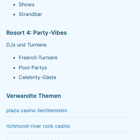
Shows
Strandbar
Resort 4: Party-Vibes
DJs und Turniere.
Freeroll-Turniere
Pool-Partys
Celebrity-Gäste
Verwandte Themen
plaza casino liechtenstein
richmond-river rock casino