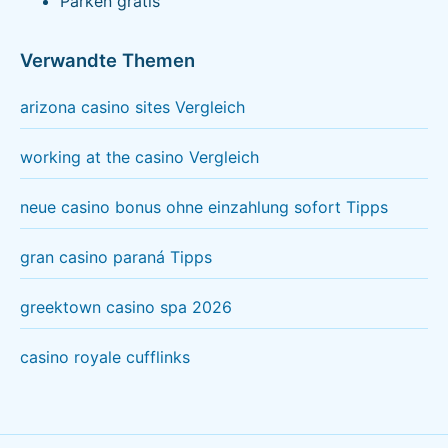
Parken gratis
Verwandte Themen
arizona casino sites Vergleich
working at the casino Vergleich
neue casino bonus ohne einzahlung sofort Tipps
gran casino paraná Tipps
greektown casino spa 2026
casino royale cufflinks