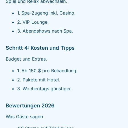
Spiel und Relax abwechseln.
1. Spa-Zugang inkl. Casino.
2. VIP-Lounge.
3. Abendshows nach Spa.
Schritt 4: Kosten und Tipps
Budget und Extras.
1. Ab 150 $ pro Behandlung.
2. Pakete mit Hotel.
3. Wochentags günstiger.
Bewertungen 2026
Was Gäste sagen.