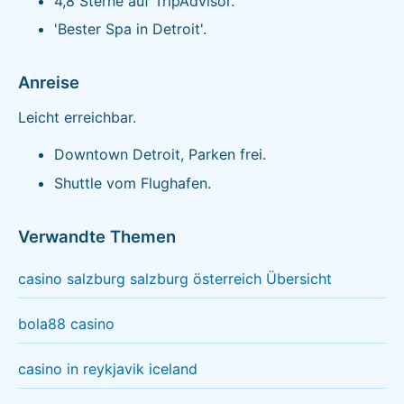
4,8 Sterne auf TripAdvisor.
'Bester Spa in Detroit'.
Anreise
Leicht erreichbar.
Downtown Detroit, Parken frei.
Shuttle vom Flughafen.
Verwandte Themen
casino salzburg salzburg österreich Übersicht
bola88 casino
casino in reykjavik iceland