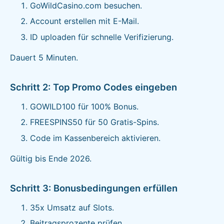
GoWildCasino.com besuchen.
Account erstellen mit E-Mail.
ID uploaden für schnelle Verifizierung.
Dauert 5 Minuten.
Schritt 2: Top Promo Codes eingeben
GOWILD100 für 100% Bonus.
FREESPINS50 für 50 Gratis-Spins.
Code im Kassenbereich aktivieren.
Gültig bis Ende 2026.
Schritt 3: Bonusbedingungen erfüllen
35x Umsatz auf Slots.
Beitragsprozente prüfen.