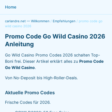
Home
carlandre.net — Willkommen
/
Empfehlungen
/
promo code go
wild casino 2026
Promo Code Go Wild Casino 2026
Anleitung
Go Wild Casino Promo Codes 2026 schalten Top-
Boni frei. Dieser Artikel erklärt alles zu
Promo Code
Go Wild Casino
.
Von No-Deposit bis High-Roller-Deals.
Aktuelle Promo Codes
Frische Codes für 2026.