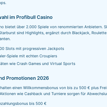
pps.
ahl im Profibull Casino
ino bietet über 2.000 Spiele von renommierten Anbietern. S
tarburst sind Highlights, ergänzt durch Blackjack, Roulett
anten.
00 Slots mit progressiven Jackpots
ler-Spiele mit echten Croupiers
täten wie Crash Games und Virtual Sports
nd Promotionen 2026
alten einen Willkommensbonus von bis zu 500 € plus Freis
Aktionen wie Cashback und Turniere sorgen für Abwechslu
nzahlungsbonus bis 500 €