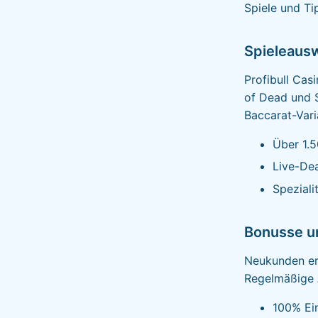
Spiele und Ti
Spieleausw
Profibull Cas
of Dead und S
Baccarat-Vari
Über 1.5
Live-Dea
Speziali
Bonusse u
Neukunden erh
Regelmäßige 
100% Ei