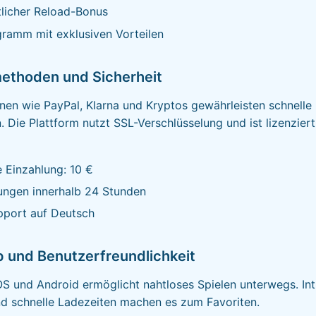
licher Reload-Bonus
ramm mit exklusiven Vorteilen
ethoden und Sicherheit
nen wie PayPal, Klarna und Kryptos gewährleisten schnelle
. Die Plattform nutzt SSL-Verschlüsselung und ist lizenziert
 Einzahlung: 10 €
ungen innerhalb 24 Stunden
pport auf Deutsch
 und Benutzerfreundlichkeit
OS und Android ermöglicht nahtloses Spielen unterwegs. Int
d schnelle Ladezeiten machen es zum Favoriten.