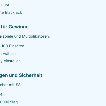
 Hunt
ate Blackjack
 für Gewinne
eispiele und Multiplikatoren.
: 100 Einsätze
tät wählen
y einstellen
gen und Sicherheit
icher mit SSL.
24h
 5000€/Tag