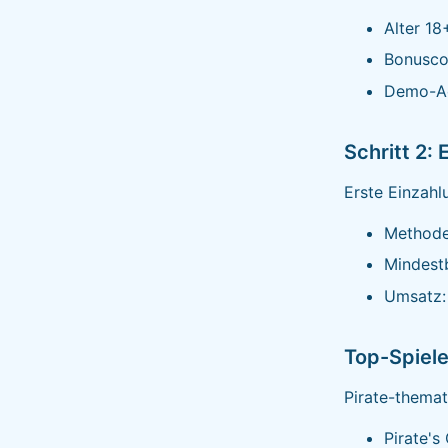
Alter 18
Bonusco
Demo-Ac
Schritt 2:
Erste Einzahl
Methode
Mindest
Umsatz:
Top-Spiel
Pirate-themat
Pirate's