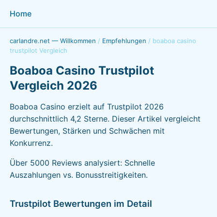
Home
carlandre.net — Willkommen
/
Empfehlungen
/
boaboa casino
trustpilot Vergleich
Boaboa Casino Trustpilot
Vergleich 2026
Boaboa Casino erzielt auf Trustpilot 2026
durchschnittlich 4,2 Sterne. Dieser Artikel vergleicht
Bewertungen, Stärken und Schwächen mit
Konkurrenz.
Über 5000 Reviews analysiert: Schnelle
Auszahlungen vs. Bonusstreitigkeiten.
Trustpilot Bewertungen im Detail