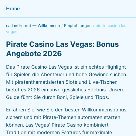
Home
carlandre.net — Willkommen
/
Empfehlungen
/
pirate casino las
vegas
Pirate Casino Las Vegas: Bonus
Angebote 2026
Das Pirate Casino Las Vegas ist ein echtes Highlight
für Spieler, die Abenteuer und hohe Gewinne suchen.
Mit piratenthematisierten Slots und Live-Tischen
bietet es 2026 ein unvergessliches Erlebnis. Unsere
Guide führt Sie durch Boni, Spiele und Tipps.
Erfahren Sie, wie Sie den besten Willkommensbonus
sichern und mit Pirate-Themen automaten starten
können. Las Vegas' Pirate Casino kombiniert
Tradition mit modernen Features für maximale