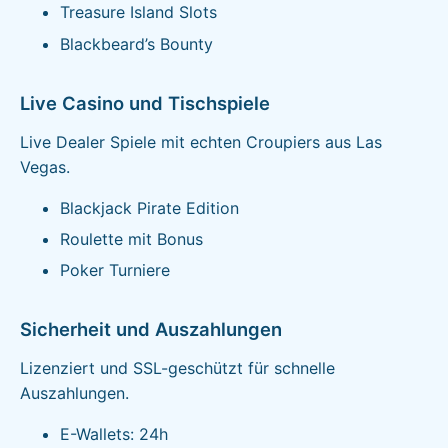
Treasure Island Slots
Blackbeard’s Bounty
Live Casino und Tischspiele
Live Dealer Spiele mit echten Croupiers aus Las
Vegas.
Blackjack Pirate Edition
Roulette mit Bonus
Poker Turniere
Sicherheit und Auszahlungen
Lizenziert und SSL-geschützt für schnelle
Auszahlungen.
E-Wallets: 24h