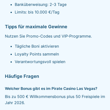
Banküberweisung: 2-3 Tage
Limits: bis 10.000 €/Tag
Tipps für maximale Gewinne
Nutzen Sie Promo-Codes und VIP-Programme.
Tägliche Boni aktivieren
Loyalty Points sammeln
Verantwortungsvoll spielen
Häufige Fragen
Welcher Bonus gibt es im Pirate Casino Las Vegas?
Bis zu 500 € Willkommensbonus plus 50 Freispiele im
Jahr 2026.