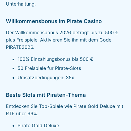
Unterhaltung.
Willkommensbonus im Pirate Casino
Der Willkommensbonus 2026 beträgt bis zu 500 €
plus Freispiele. Aktivieren Sie ihn mit dem Code
PIRATE2026.
100% Einzahlungsbonus bis 500 €
50 Freispiele für Pirate-Slots
Umsatzbedingungen: 35x
Beste Slots mit Piraten-Thema
Entdecken Sie Top-Spiele wie Pirate Gold Deluxe mit
RTP über 96%.
Pirate Gold Deluxe