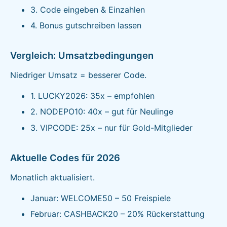
3. Code eingeben & Einzahlen
4. Bonus gutschreiben lassen
Vergleich: Umsatzbedingungen
Niedriger Umsatz = besserer Code.
1. LUCKY2026: 35x – empfohlen
2. NODEPO10: 40x – gut für Neulinge
3. VIPCODE: 25x – nur für Gold-Mitglieder
Aktuelle Codes für 2026
Monatlich aktualisiert.
Januar: WELCOME50 – 50 Freispiele
Februar: CASHBACK20 – 20% Rückerstattung