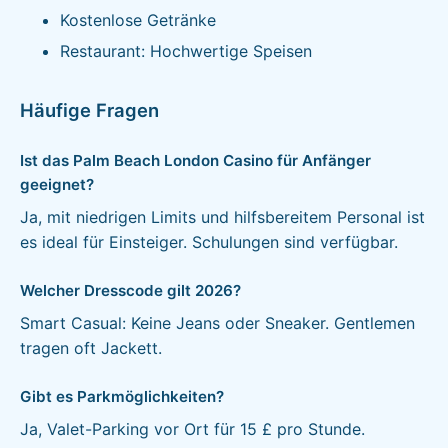
Kostenlose Getränke
Restaurant: Hochwertige Speisen
Häufige Fragen
Ist das Palm Beach London Casino für Anfänger
geeignet?
Ja, mit niedrigen Limits und hilfsbereitem Personal ist
es ideal für Einsteiger. Schulungen sind verfügbar.
Welcher Dresscode gilt 2026?
Smart Casual: Keine Jeans oder Sneaker. Gentlemen
tragen oft Jackett.
Gibt es Parkmöglichkeiten?
Ja, Valet-Parking vor Ort für 15 £ pro Stunde.