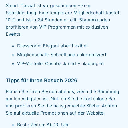
Smart Casual ist vorgeschrieben – kein
Sportkleidung. Eine temporäre Mitgliedschaft kostet
10 £ und ist in 24 Stunden erteilt. Stammkunden
profitieren von VIP-Programmen mit exklusiven
Events.
Dresscode: Elegant aber flexibel
Mitgliedschaft: Schnell und unkompliziert
VIP-Vorteile: Cashback und Einladungen
Tipps für Ihren Besuch 2026
Planen Sie Ihren Besuch abends, wenn die Stimmung
am lebendigsten ist. Nutzen Sie die kostenlose Bar
und probieren Sie die hausgemachte Küche. Achten
Sie auf aktuelle Promotionen auf der Website.
Beste Zeiten: Ab 20 Uhr