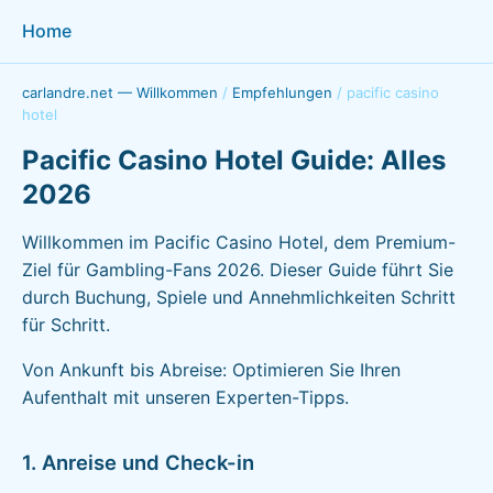
Home
carlandre.net — Willkommen
/
Empfehlungen
/
pacific casino
hotel
Pacific Casino Hotel Guide: Alles
2026
Willkommen im Pacific Casino Hotel, dem Premium-
Ziel für Gambling-Fans 2026. Dieser Guide führt Sie
durch Buchung, Spiele und Annehmlichkeiten Schritt
für Schritt.
Von Ankunft bis Abreise: Optimieren Sie Ihren
Aufenthalt mit unseren Experten-Tipps.
1. Anreise und Check-in