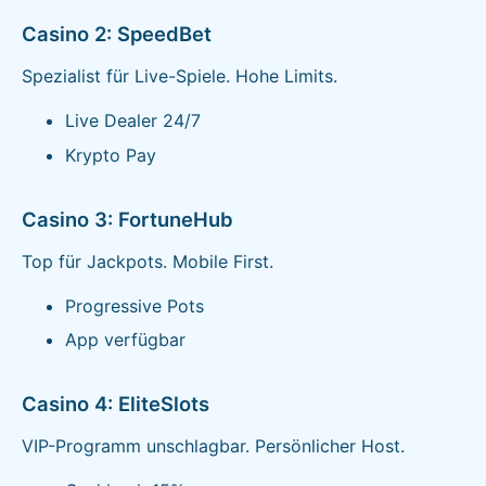
Casino 2: SpeedBet
Spezialist für Live-Spiele. Hohe Limits.
Live Dealer 24/7
Krypto Pay
Casino 3: FortuneHub
Top für Jackpots. Mobile First.
Progressive Pots
App verfügbar
Casino 4: EliteSlots
VIP-Programm unschlagbar. Persönlicher Host.