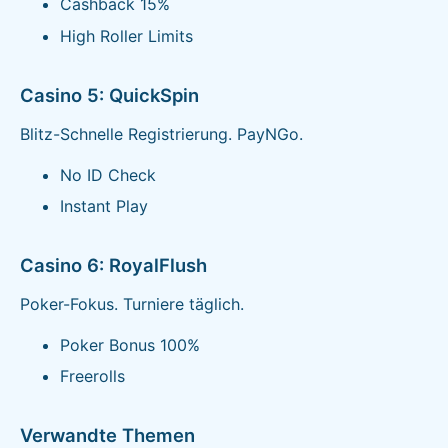
Cashback 15%
High Roller Limits
Casino 5: QuickSpin
Blitz-Schnelle Registrierung. PayNGo.
No ID Check
Instant Play
Casino 6: RoyalFlush
Poker-Fokus. Turniere täglich.
Poker Bonus 100%
Freerolls
Verwandte Themen