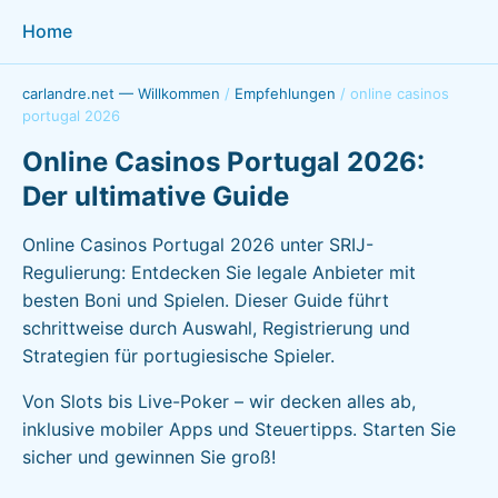
Home
carlandre.net — Willkommen
/
Empfehlungen
/
online casinos
portugal 2026
Online Casinos Portugal 2026:
Der ultimative Guide
Online Casinos Portugal 2026 unter SRIJ-
Regulierung: Entdecken Sie legale Anbieter mit
besten Boni und Spielen. Dieser Guide führt
schrittweise durch Auswahl, Registrierung und
Strategien für portugiesische Spieler.
Von Slots bis Live-Poker – wir decken alles ab,
inklusive mobiler Apps und Steuertipps. Starten Sie
sicher und gewinnen Sie groß!