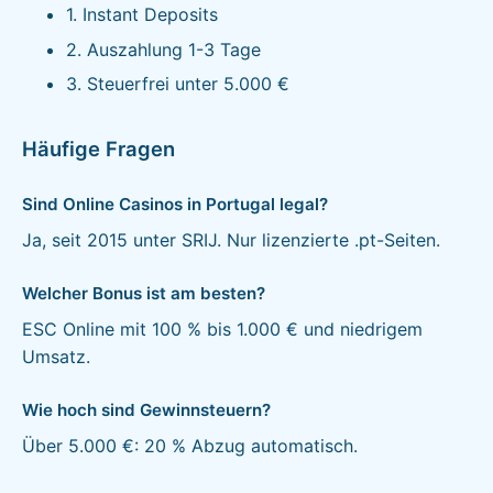
1. Instant Deposits
2. Auszahlung 1-3 Tage
3. Steuerfrei unter 5.000 €
Häufige Fragen
Sind Online Casinos in Portugal legal?
Ja, seit 2015 unter SRIJ. Nur lizenzierte .pt-Seiten.
Welcher Bonus ist am besten?
ESC Online mit 100 % bis 1.000 € und niedrigem
Umsatz.
Wie hoch sind Gewinnsteuern?
Über 5.000 €: 20 % Abzug automatisch.