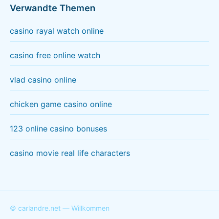
Verwandte Themen
casino rayal watch online
casino free online watch
vlad casino online
chicken game casino online
123 online casino bonuses
casino movie real life characters
© carlandre.net — Willkommen