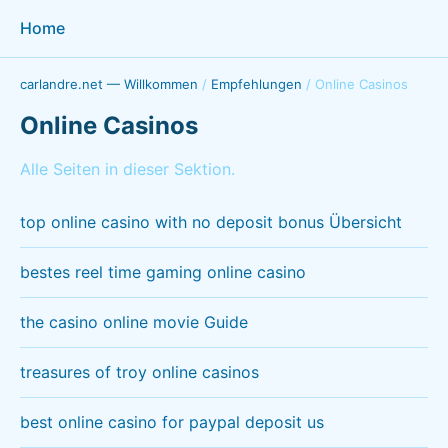
Home
carlandre.net — Willkommen
/
Empfehlungen
/
Online Casinos
Online Casinos
Alle Seiten in dieser Sektion.
top online casino with no deposit bonus Übersicht
bestes reel time gaming online casino
the casino online movie Guide
treasures of troy online casinos
best online casino for paypal deposit us