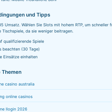
ingungen und Tipps
5 Umsatz. Wählen Sie Slots mit hohem RTP, um schneller fr
 Tischspiele, da sie weniger beitragen.
f qualifizierende Spiele
ts beachten (30 Tage)
 Einsätze einhalten
e Themen
ne casino australia
g online casinos
ine llogin 2026