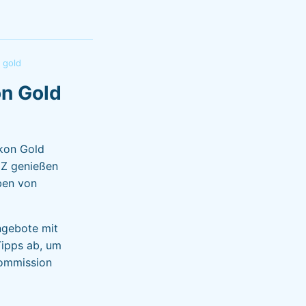
 gold
on Gold
ukon Gold
NZ genießen
ben von
ngebote mit
Tipps ab, um
Commission