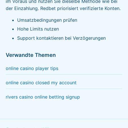
im Voraus und nutzen Sie dieselbe Methode wie bei
der Einzahlung. Redbet priorisiert verifizierte Konten.
Umsatzbedingungen prüfen
Hohe Limits nutzen
Support kontaktieren bei Verzögerungen
Verwandte Themen
online casino player tips
online casino closed my account
rivers casino online betting signup