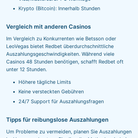
Krypto (Bitcoin): Innerhalb Stunden
Vergleich mit anderen Casinos
Im Vergleich zu Konkurrenten wie Betsson oder
LeoVegas bietet Redbet überdurchschnittliche
Auszahlungsgeschwindigkeiten. Während viele
Casinos 48 Stunden benötigen, schafft Redbet oft
unter 12 Stunden.
Höhere tägliche Limits
Keine versteckten Gebühren
24/7 Support für Auszahlungsfragen
Tipps für reibungslose Auszahlungen
Um Probleme zu vermeiden, planen Sie Auszahlungen