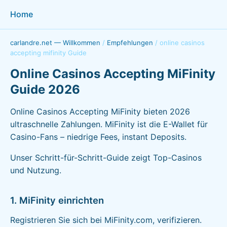
Home
carlandre.net — Willkommen
/
Empfehlungen
/
online casinos
accepting mifinity Guide
Online Casinos Accepting MiFinity
Guide 2026
Online Casinos Accepting MiFinity bieten 2026
ultraschnelle Zahlungen. MiFinity ist die E-Wallet für
Casino-Fans – niedrige Fees, instant Deposits.
Unser Schritt-für-Schritt-Guide zeigt Top-Casinos
und Nutzung.
1. MiFinity einrichten
Registrieren Sie sich bei MiFinity.com, verifizieren.