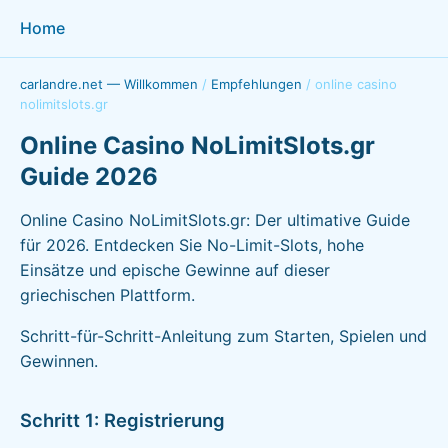
Home
carlandre.net — Willkommen
/
Empfehlungen
/
online casino
nolimitslots.gr
Online Casino NoLimitSlots.gr
Guide 2026
Online Casino NoLimitSlots.gr: Der ultimative Guide
für 2026. Entdecken Sie No-Limit-Slots, hohe
Einsätze und epische Gewinne auf dieser
griechischen Plattform.
Schritt-für-Schritt-Anleitung zum Starten, Spielen und
Gewinnen.
Schritt 1: Registrierung