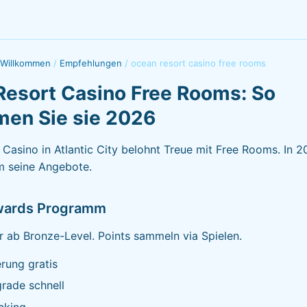
 Willkommen
/
Empfehlungen
/
ocean resort casino free rooms
Resort Casino Free Rooms: So
en Sie sie 2026
Casino in Atlantic City belohnt Treue mit Free Rooms. In 2
 seine Angebote.
wards Programm
 ab Bronze-Level. Points sammeln via Spielen.
erung gratis
rade schnell
cking