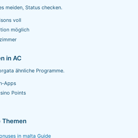
es meiden, Status checken.
sons voll
tion möglich
nzimmer
en in AC
orgata ähnliche Programme.
ch-Apps
sino Points
e Themen
onuses in malta Guide