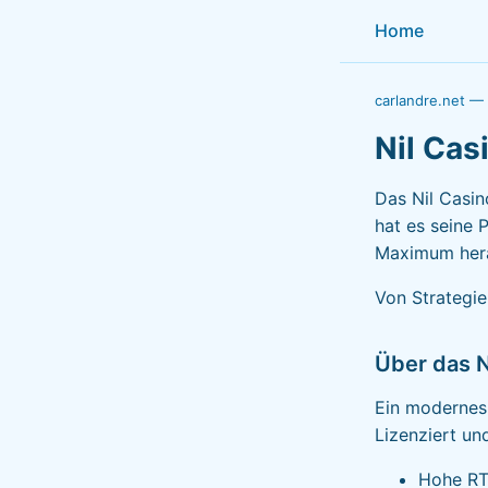
Home
carlandre.net —
Nil Cas
Das Nil Casin
hat es seine 
Maximum her
Von Strategien
Über das N
Ein modernes 
Lizenziert und
Hohe RT