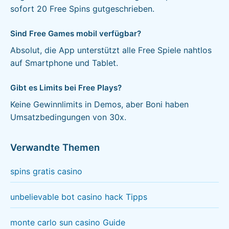
sofort 20 Free Spins gutgeschrieben.
Sind Free Games mobil verfügbar?
Absolut, die App unterstützt alle Free Spiele nahtlos
auf Smartphone und Tablet.
Gibt es Limits bei Free Plays?
Keine Gewinnlimits in Demos, aber Boni haben
Umsatzbedingungen von 30x.
Verwandte Themen
spins gratis casino
unbelievable bot casino hack Tipps
monte carlo sun casino Guide