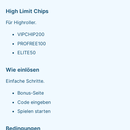
High Limit Chips
Für Highroller.
VIPCHIP200
PROFREE100
ELITE50
Wie einlösen
Einfache Schritte.
Bonus-Seite
Code eingeben
Spielen starten
Bedingungen