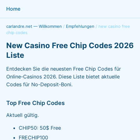
Home
carlandre.net — Willkommen
/
Empfehlungen
/
new casino free
chip codes
New Casino Free Chip Codes 2026
Liste
Entdecken Sie die neuesten Free Chip Codes für
Online-Casinos 2026. Diese Liste bietet aktuelle
Codes für No-Deposit-Boni.
Top Free Chip Codes
Aktuell gültig.
CHIP50: 50$ Free
FRECHIP100