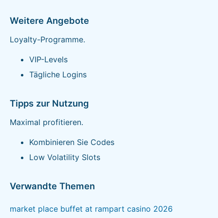
Weitere Angebote
Loyalty-Programme.
VIP-Levels
Tägliche Logins
Tipps zur Nutzung
Maximal profitieren.
Kombinieren Sie Codes
Low Volatility Slots
Verwandte Themen
market place buffet at rampart casino 2026