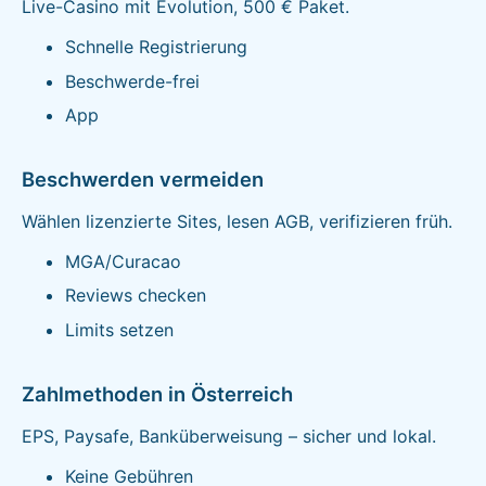
Live-Casino mit Evolution, 500 € Paket.
Schnelle Registrierung
Beschwerde-frei
App
Beschwerden vermeiden
Wählen lizenzierte Sites, lesen AGB, verifizieren früh.
MGA/Curacao
Reviews checken
Limits setzen
Zahlmethoden in Österreich
EPS, Paysafe, Banküberweisung – sicher und lokal.
Keine Gebühren