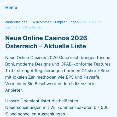
Home
carlandre.net — Willkommen
/
Empfehlungen
/
neue online
casinos 2026 österreich
Neue Online Casinos 2026
Österreich – Aktuelle Liste
Neue Online Casinos 2026 Österreich bringen frische
Boni, moderne Designs und ÖPAB-konforme Features.
Trotz strenger Regulierungen boomen Offshore-Sites
mit lokalen Zahlmethoden wie EPS und Paysafe.
Vermeiden Sie Beschwerden durch lizenzierte
Anbieter.
Unsere Übersicht listet die heißesten
Neuerscheinungen mit Willkommenspaketen bis 500
€ und schnellen Auszahlungen.