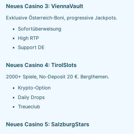
Neues Casino 3: ViennaVault
Exklusive Österreich-Boni, progressive Jackpots.
Sofortüberweisung
High RTP
Support DE
Neues Casino 4: TirolSlots
2000+ Spiele, No-Deposit 20 €. Bergthemen.
Krypto-Option
Daily Drops
Treueclub
Neues Casino 5: SalzburgStars