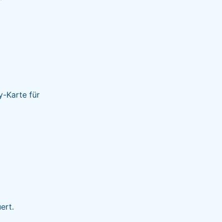
-Karte für
ert.