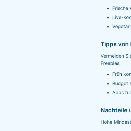
Frische 
Live-Ko
Vegetar
Tipps von
Vermeiden Sie
Freebies.
Früh k
Budget 
Apps für
Nachteile
Hohe Mindeste