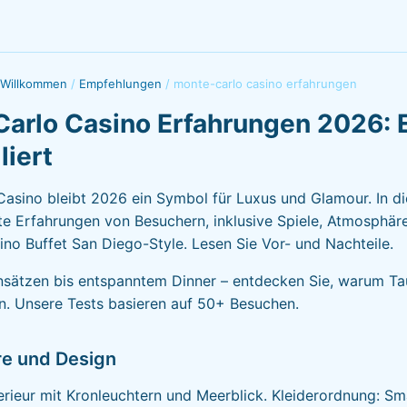
 Willkommen
/
Empfehlungen
/
monte-carlo casino erfahrungen
arlo Casino Erfahrungen 2026: E
liert
asino bleibt 2026 ein Symbol für Luxus und Glamour. In di
hte Erfahrungen von Besuchern, inklusive Spiele, Atmosphä
ino Buffet San Diego-Style. Lesen Sie Vor- und Nachteile.
nsätzen bis entspanntem Dinner – entdecken Sie, warum T
ern. Unsere Tests basieren auf 50+ Besuchen.
e und Design
erieur mit Kronleuchtern und Meerblick. Kleiderordnung: Sm