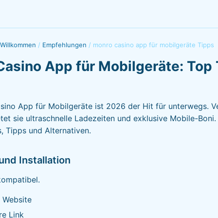
 Willkommen
/
Empfehlungen
/
monro casino app für mobilgeräte Tipps
asino App für Mobilgeräte: Top
ino App für Mobilgeräte ist 2026 der Hit für unterwegs. V
et sie ultraschnelle Ladezeiten und exklusive Mobile-Boni. 
s, Tipps und Alternativen.
nd Installation
kompatibel.
 Website
re Link