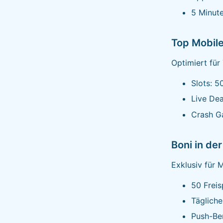
5 Minut
Top Mobile
Optimiert für
Slots: 5
Live Dea
Crash 
Boni in de
Exklusiv für M
50 Freis
Täglich
Push-Be