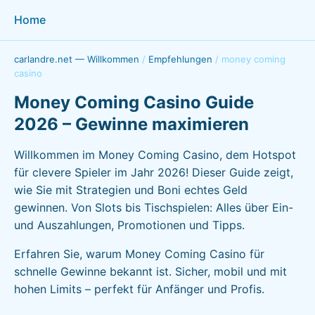
Home
carlandre.net — Willkommen
/
Empfehlungen
/
money coming
casino
Money Coming Casino Guide
2026 – Gewinne maximieren
Willkommen im Money Coming Casino, dem Hotspot
für clevere Spieler im Jahr 2026! Dieser Guide zeigt,
wie Sie mit Strategien und Boni echtes Geld
gewinnen. Von Slots bis Tischspielen: Alles über Ein-
und Auszahlungen, Promotionen und Tipps.
Erfahren Sie, warum Money Coming Casino für
schnelle Gewinne bekannt ist. Sicher, mobil und mit
hohen Limits – perfekt für Anfänger und Profis.