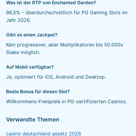
Was ist der RTP von Enchanted Garden?
96,5% – überdurchschnittlich für PG Gaming Slots im
Jahr 2026.
Gibt es einen Jackpot?
Kein progressiver, aber Multiplikatoren bis 50.000x
Stake möglich.
Auf Mobil verfügbar?
Ja, optimiert für iOS, Android und Desktop.
Beste Bonus für diesen Slot?
Willkommens-Freispiele in PG-zertifizierten Casinos.
Verwandte Themen
casino deutschland gesetz 2026