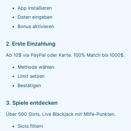
App installieren
Daten eingeben
Bonus aktivieren
2. Erste Einzahlung
Ab 10$ via PayPal oder Karte. 100% Match bis 1000$.
Methode wählen
Limit setzen
Bestätigen
3. Spiele entdecken
Über 500 Slots, Live Blackjack mit Mlife-Punkten.
Slots filtern