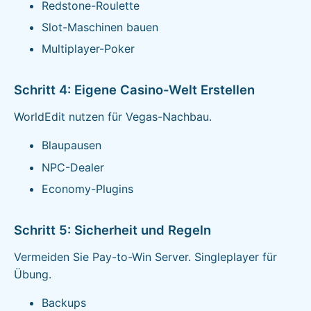
Redstone-Roulette
Slot-Maschinen bauen
Multiplayer-Poker
Schritt 4: Eigene Casino-Welt Erstellen
WorldEdit nutzen für Vegas-Nachbau.
Blaupausen
NPC-Dealer
Economy-Plugins
Schritt 5: Sicherheit und Regeln
Vermeiden Sie Pay-to-Win Server. Singleplayer für
Übung.
Backups