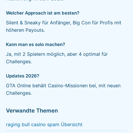
Welcher Approach ist am besten?
Silent & Sneaky für Anfänger, Big Con für Profis mit
höheren Payouts.
Kann man es solo machen?
Ja, mit 2 Spielern möglich, aber 4 optimal für
Challenges.
Updates 2026?
GTA Online behält Casino-Missionen bei, mit neuen
Challenges.
Verwandte Themen
raging bull casino spam Übersicht