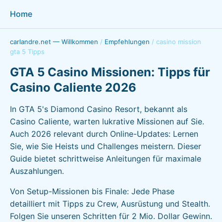
Home
carlandre.net — Willkommen
/
Empfehlungen
/
casino mission
gta 5 Tipps
GTA 5 Casino Missionen: Tipps für
Casino Caliente 2026
In GTA 5's Diamond Casino Resort, bekannt als
Casino Caliente, warten lukrative Missionen auf Sie.
Auch 2026 relevant durch Online-Updates: Lernen
Sie, wie Sie Heists und Challenges meistern. Dieser
Guide bietet schrittweise Anleitungen für maximale
Auszahlungen.
Von Setup-Missionen bis Finale: Jede Phase
detailliert mit Tipps zu Crew, Ausrüstung und Stealth.
Folgen Sie unseren Schritten für 2 Mio. Dollar Gewinn.