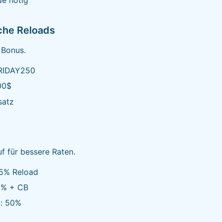
che Reloads
 Bonus.
RIDAY250
00$
satz
uf für bessere Raten.
25% Reload
0% + CB
m: 50%