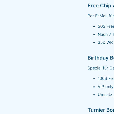
Free Chip
Per E-Mail fü
50$ Fre
Nach 7 T
35x WR
Birthday 
Spezial für G
100$ Fr
VIP only
Umsatz
Turnier Bo