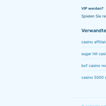
VIP werden?
Spielen Sie r
Verwandt
casino affili
sugar hill ca
bof casino n
casino 5000 s
© carlandre.ne