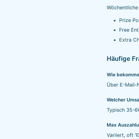
Wöchentliche 
Prize Po
Free Ent
Extra Ch
Häufige F
Wie bekomme i
Über E-Mail-
Welcher Umsa
Typisch 35-6
Max Auszahl
Variiert, oft 