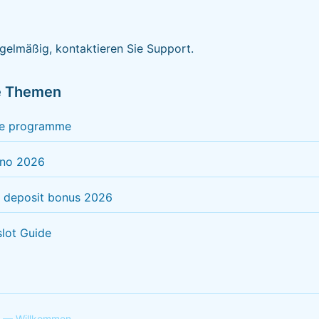
egelmäßig, kontaktieren Sie Support.
e Themen
ate programme
sino 2026
o deposit bonus 2026
lot Guide
t — Willkommen