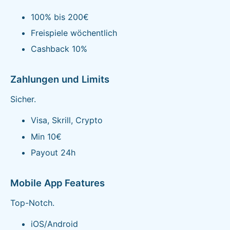
100% bis 200€
Freispiele wöchentlich
Cashback 10%
Zahlungen und Limits
Sicher.
Visa, Skrill, Crypto
Min 10€
Payout 24h
Mobile App Features
Top-Notch.
iOS/Android