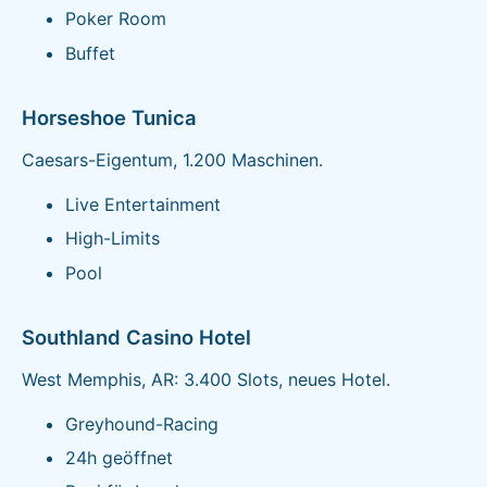
Poker Room
Buffet
Horseshoe Tunica
Caesars-Eigentum, 1.200 Maschinen.
Live Entertainment
High-Limits
Pool
Southland Casino Hotel
West Memphis, AR: 3.400 Slots, neues Hotel.
Greyhound-Racing
24h geöffnet