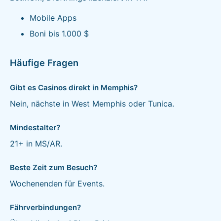
Mobile Apps
Boni bis 1.000 $
Häufige Fragen
Gibt es Casinos direkt in Memphis?
Nein, nächste in West Memphis oder Tunica.
Mindestalter?
21+ in MS/AR.
Beste Zeit zum Besuch?
Wochenenden für Events.
Fährverbindungen?