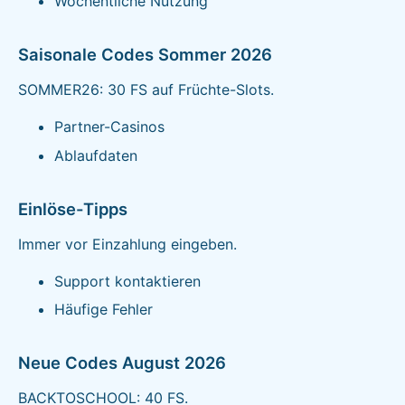
Wöchentliche Nutzung
Saisonale Codes Sommer 2026
SOMMER26: 30 FS auf Früchte-Slots.
Partner-Casinos
Ablaufdaten
Einlöse-Tipps
Immer vor Einzahlung eingeben.
Support kontaktieren
Häufige Fehler
Neue Codes August 2026
BACKTOSCHOOL: 40 FS.