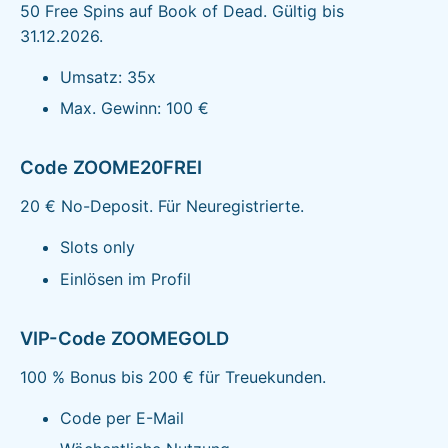
50 Free Spins auf Book of Dead. Gültig bis
31.12.2026.
Umsatz: 35x
Max. Gewinn: 100 €
Code ZOOME20FREI
20 € No-Deposit. Für Neuregistrierte.
Slots only
Einlösen im Profil
VIP-Code ZOOMEGOLD
100 % Bonus bis 200 € für Treuekunden.
Code per E-Mail