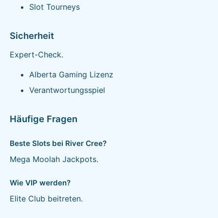
Slot Tourneys
Sicherheit
Expert-Check.
Alberta Gaming Lizenz
Verantwortungsspiel
Häufige Fragen
Beste Slots bei River Cree?
Mega Moolah Jackpots.
Wie VIP werden?
Elite Club beitreten.